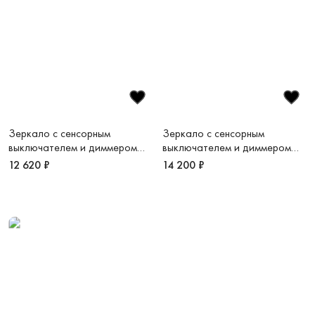
Зеркало c сенсорным
Зеркало c сенсорным
выключателем и диммером
выключателем и диммером
800х600 LED VLM-3VC800B-
900х700 LED VLM-3VC900B
12 620 ₽
14 200 ₽
2