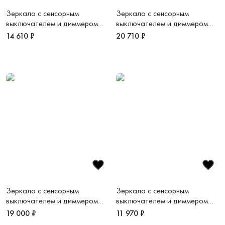
Зеркало c сенсорным
Зеркало c сенсорным
выключателем и диммером
выключателем и диммером
700x700 LED VLM-3DE700B-2
1200х800 LED VLM-3VC120B-
14 610 ₽
20 710 ₽
2
Зеркало c сенсорным
Зеркало c сенсорным
выключателем и диммером
выключателем и диммером
1200х800 LED VLM-3VC120B
600х800 LED VLM-3VC600B
19 000 ₽
11 970 ₽