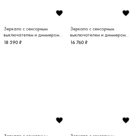
Зеркало c сенсорным
Зеркало c сенсорным
выключателем и диммером
выключателем и диммером
1000х800 LED VLM-
1000х800 LED VLM-3VC100B
18 590 ₽
16 760 ₽
3VC100B-2
Зеркало c сенсорным
Зеркало c сенсорным