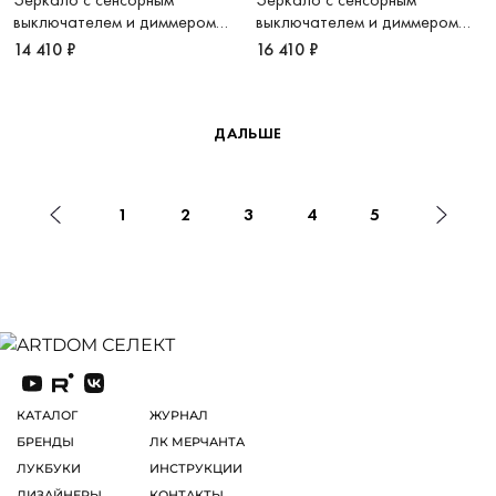
выключателем и диммером
выключателем и диммером
600х1000 LED VLM-3AU100B
600х1000 LED VLM-
14 410 ₽
16 410 ₽
3AU100B-2
ДАЛЬШЕ
1
2
3
4
5
КАТАЛОГ
ЖУРНАЛ
БРЕНДЫ
ЛК МЕРЧАНТА
ЛУКБУКИ
ИНСТРУКЦИИ
ДИЗАЙНЕРЫ
КОНТАКТЫ