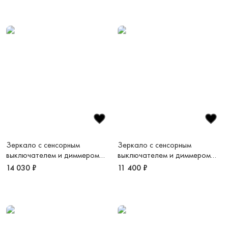
Зеркало c сенсорным
Зеркало c сенсорным
выключателем и диммером
выключателем и диммером
600х800 LED VLM-3VC600B-
800х600 LED VLM-3VC800B
14 030 ₽
11 400 ₽
2