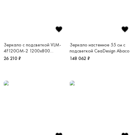
Зеркало с подсветкой VLM-
Зеркало настенное 55 см с
4F120GM-2 1200х800
подсветкой CeaDesign Abaco
вороненая сталь
26 210 ₽
148 062 ₽