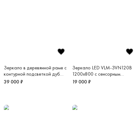
Зеркало в деревянной раме с
Зеркало LED VLM-3VN120B
контурной подсветкой дуб
1200х800 c сенсорным
Фрейя
выключателем и диммером
39 000 ₽
19 000 ₽