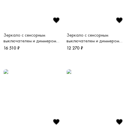
Зеркало c сенсорным
Зеркало c сенсорным
выключателем и диммером
выключателем и диммером
800x800 LED VLM-3DE800B-
700x700 LED VLM-3DE700B
16 510 ₽
12 270 ₽
2