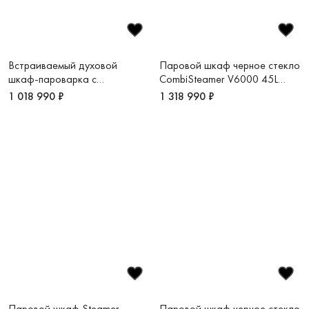
Встраиваемый духовой
Паровой шкаф черное стекло
шкаф-пароварка с
CombiSteamer V6000 45L
подключением к воде XBO
Grand CS6T-23034
1 018 990 ₽
1 318 990 ₽
Паровой шкаф Steamer
Паровой шкаф черное стекло