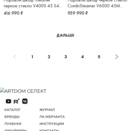
черное стекло V4000 45 S4T-
CombiSteamer V6000 45M
23026
PowerSteam CSM6T-23041
416 990 ₽
959 990 ₽
ДАЛЬШЕ
1
2
3
4
5
КАТАЛОГ
ЖУРНАЛ
БРЕНДЫ
ЛК МЕРЧАНТА
ЛУКБУКИ
ИНСТРУКЦИИ
ДИЗАЙНЕРЫ
КОНТАКТЫ