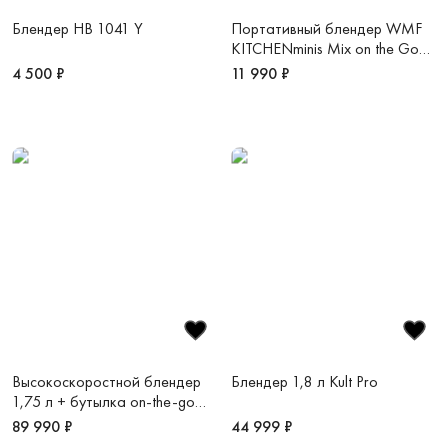
Блендер HB 1041 Y
Портативный блендер WMF
KITCHENminis Mix on the Go
0,3 л
4 500 ₽
11 990 ₽
Высокоскоростной блендер
Блендер 1,8 л Kult Pro
1,75 л + бутылка on-the-go
0,6 л Master
89 990 ₽
44 999 ₽