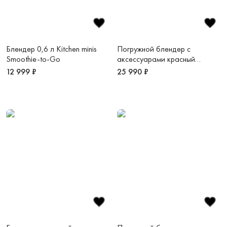
Блендер 0,6 л Kitchen minis
Погружной блендер с
Smoothie-to-Go
аксессуарами красный
KitchenAid
12 999 ₽
25 990 ₽