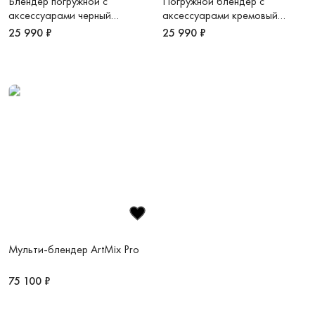
Блендер погружной с
Погружной блендер с
аксессуарами черный
аксессуарами кремовый
KitchenAid
KitchenAid
25 990 ₽
25 990 ₽
Мульти-блендер ArtMix Pro
75 100 ₽