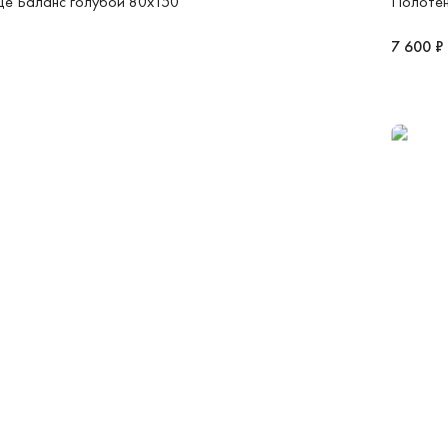
це Баланс голубой 80x150
Полотен
7 600 ₽