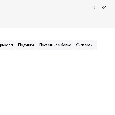
крывала
Подушки
Постельное бельё
Скатерти
Ткани
Ф
Популярные (приоритеты)