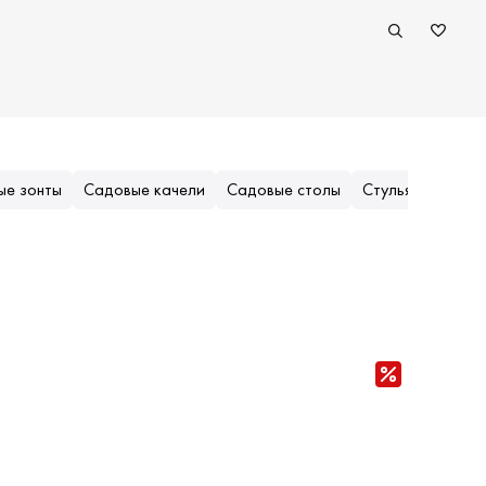
ые зонты
Садовые качели
Садовые столы
Стулья и кресла
Популярные (приоритеты)