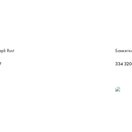
pli Rust
Банкетка
₽
334 320