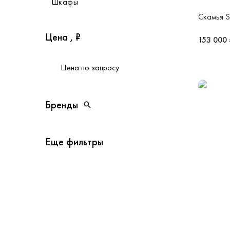
Шкафы
Скамья 
Цена , ₽
153 000 
от
до
Цена по запросу
Бренды
Бренды
Открыть поиск
Еще фильтры