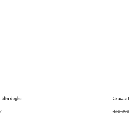
 Slim doghe
Скамья 
₽
450 000