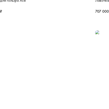
для гольфа Ace
Лавочка
 ₽
707 000