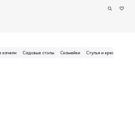
 качели
Садовые столы
Скамейки
Стулья и кресла
Тент
Популярные (приоритеты)