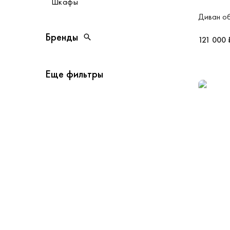
Шкафы
Диван о
Бренды
Бренды
121 000 
Открыть поиск
Еще фильтры