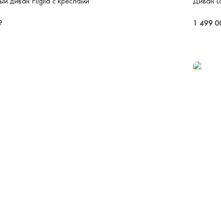
й диван Puglia с креслами
Диван L
₽
1 499 0