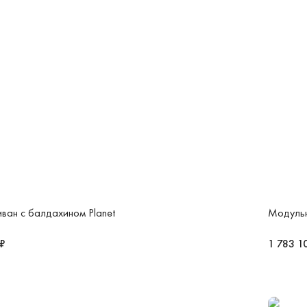
ван с балдахином Planet
Модульн
 ₽
1 783 1