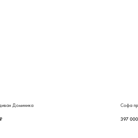
 диван Доминика
Софа пр
 ₽
397 000