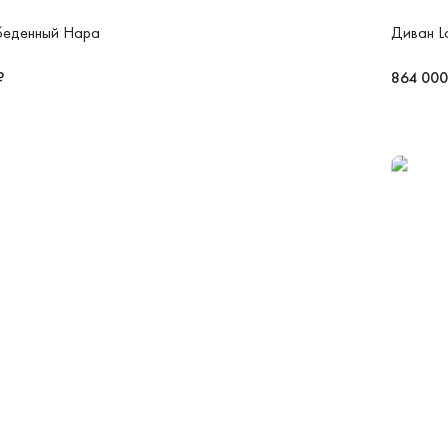
беденный Нара
Диван L
₽
864 000