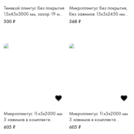
Теневой плинтус без покрытия
Микроплинтус без покрытия,
15х45х3000 мм, зазор 19 мм
без зажимов 15х5х2450 мм
Regular 45
micro 15 classic
500 ₽
368 ₽
Микроплинтус 11х5х2000 мм
Микроплинтус 11х5х2000 мм
5 зажимов в комплекте
5 зажимов в комплекте
серебристый анодированный
светлый шампань
605 ₽
605 ₽
Micro 11 mini
анодированный Micro 11 mini