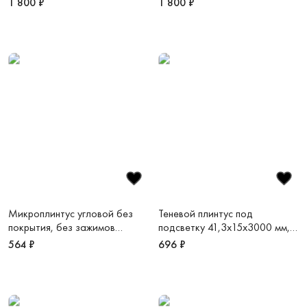
1 800 ₽
1 800 ₽
Микроплинтус угловой без
Теневой плинтус под
покрытия, без зажимов
подсветку 41,3х15х3000 мм,
25,8х16,2х5х2450 мм Micro-L
зазор 20 мм черный муар Light
564 ₽
696 ₽
41