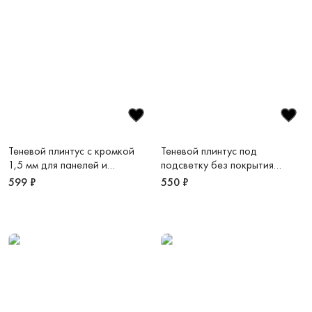
Теневой плинтус с кромкой
Теневой плинтус под
1,5 мм для панелей и
подсветку без покрытия
керамогранита 39,3х16х3000
41,3х15х3000 мм, зазор 20
599 ₽
550 ₽
мм, зазор 15-20 мм черный
мм Light 41
муар RAL9005 Reverse 2.0