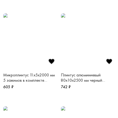
Микроплинтус 11х5х2000 мм
Плинтус алюминиевый
5 зажимов в комплекте
80х10х2500 мм черный
золотой анодированный
матовый RAL9005 Adhesive
605 ₽
742 ₽
Micro 11 mini