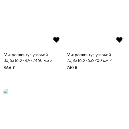
Микроплинтус угловой
Микроплинтус угловой
35,6х16,2х4,9х2450 мм 7
25,8х16,2х5х2700 мм 7
зажимов в комплекте светлый
зажимов в комплекте черный
866 ₽
740 ₽
шампань анодированный L
матовый RAL9005 Micro-L
MAX