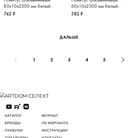
80х10х2500 мм белый
60х10х2500 мм белый
матовый RAL9016 Adhesive
матовый RAL9016 Adhesive
742 ₽
582 ₽
ДАЛЬШЕ
1
2
3
4
5
КАТАЛОГ
ЖУРНАЛ
БРЕНДЫ
ЛК МЕРЧАНТА
ЛУКБУКИ
ИНСТРУКЦИИ
ДИЗАЙНЕРЫ
КОНТАКТЫ