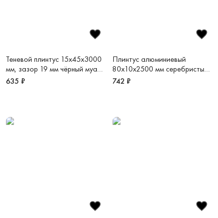
Теневой плинтус 15х45х3000
Плинтус алюминиевый
мм, зазор 19 мм чёрный муар
80х10х2500 мм серебристый
RAL9005 Regular 45
анодированный Adhesive
635 ₽
742 ₽