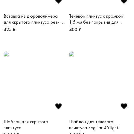
Вставка из дюрополимера
Теневой плинтус с кромкой
для скрытого плинтуса резная
1,5 мм без покрытия для
80х13х2 м
панелей и керамогранита
425 ₽
400 ₽
39,3х16х3000 мм, зазор 15-
20 мм Reverse 2.0
Шаблон для скрытого
Шаблон для теневого
плинтуса
плинтуса Regular 45 light