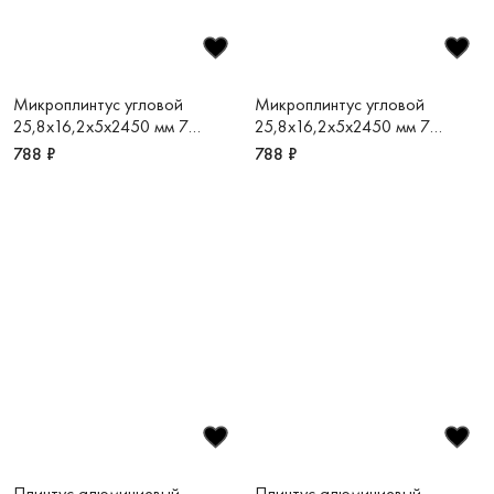
Микроплинтус угловой
Микроплинтус угловой
25,8х16,2х5х2450 мм 7
25,8х16,2х5х2450 мм 7
зажимов в комплекте черный
зажимов в комплекте белый
788 ₽
788 ₽
муар RAL9005 Micro-L
матовый RAL9016 Micro-L
Плинтус алюминиевый
Плинтус алюминиевый