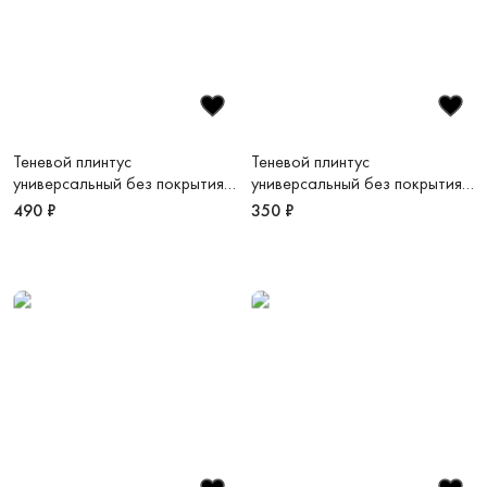
Теневой плинтус
Теневой плинтус
универсальный без покрытия
универсальный без покрытия
13х38х3000 мм, зазор 30 мм
11х24х3000 мм, зазор 20 мм
490 ₽
350 ₽
Novel Regular
Novel mini