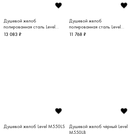
Душевой желоб
Душевой желоб
полированная сталь Level
полированная сталь Level
M750LS
M650LS
13 083 ₽
11 768 ₽
Душевой желоб Level M550LS
Душевой желоб чёрный Level
M550LB