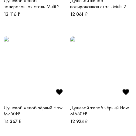
Душевой желоб
Душевой желоб
полированная сталь Multi 2 в
полированная сталь Multi 2 в
1 M650MS
1 M550MS
13 116 ₽
12 061 ₽
Душевой желоб чёрный Flow
Душевой желоб чёрный Flow
M750FB
M650FB
14 367 ₽
12 924 ₽