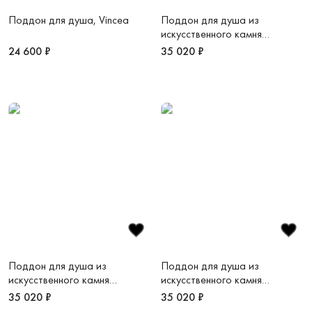
Поддон для душа, Vincea
Поддон для душа из
искусственного камня
1000х1200х25 антрацит VST-
24 600 ₽
35 020 ₽
4SRL1012A
Поддон для душа из
Поддон для душа из
искусственного камня
искусственного камня
1000х1200х25 белый
1000х1200х25 серый VST-
35 020 ₽
35 020 ₽
матовый VST-4SRL1012W
4SRL1012G