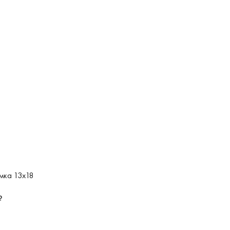
мка 13х18
₽