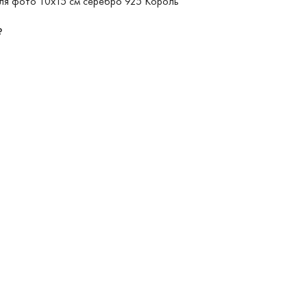
ля фото 10x15 см серебро 925 Король
₽