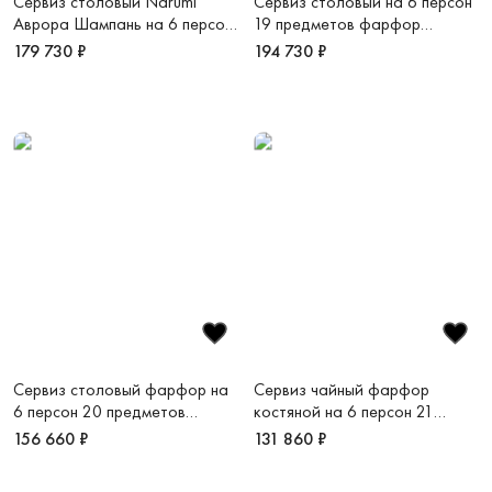
Сервиз столовый Narumi
Сервиз столовый на 6 персон
Аврора Шампань на 6 персон
19 предметов фарфор
20 предметов фарфор
костяной Вера Ванг Венато
179 730 ₽
194 730 ₽
костяной
Империал
Сервиз столовый фарфор на
Сервиз чайный фарфор
6 персон 20 предметов
костяной на 6 персон 21
Инталия
предмет Джио
156 660 ₽
131 860 ₽