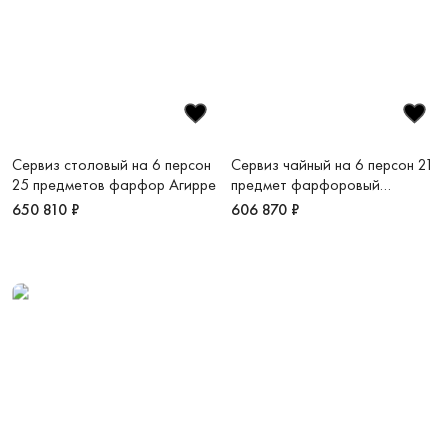
Сервиз столовый на 6 персон
Сервиз чайный на 6 персон 21
25 предметов фарфор Агирре
предмет фарфоровый
Ротшильд
650 810 ₽
606 870 ₽