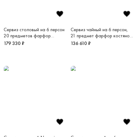
Сервиз столовый на 6 персон
Сервиз чайный на 6 персон,
20 предметов фарфор
21 предмет фарфор костяной
костяной Сверкающее
Аврора Шампань
179 330 ₽
136 610 ₽
Золото