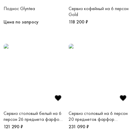
Поднос Glyntea
Сервиз кофейный на 6 персон
Gold
Цена по запросу
118 200 ₽
Сервиз столовый белый на 6
Сервиз столовый на 6 персон
персон 26 предмета фарфор
20 предметов фарфор
костяной Воздушный
костяной Золотая монета
121 290 ₽
231 090 ₽