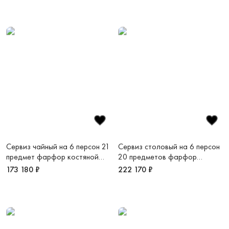
Сервиз чайный на 6 персон 21
Сервиз столовый на 6 персон
предмет фарфор костяной
20 предметов фарфор
Платиновая пыль
костяной Платиновая пыль
173 180 ₽
222 170 ₽