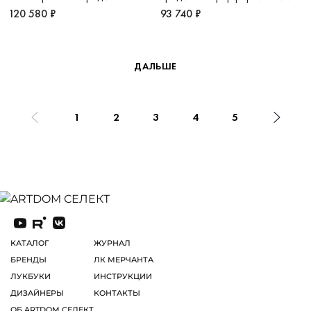
Олимп
120 580 ₽
93 740 ₽
ДАЛЬШЕ
1
2
3
4
5
КАТАЛОГ
ЖУРНАЛ
БРЕНДЫ
ЛК МЕРЧАНТА
ЛУКБУКИ
ИНСТРУКЦИИ
ДИЗАЙНЕРЫ
КОНТАКТЫ
ОБ ARTDOM СЕЛЕКТ