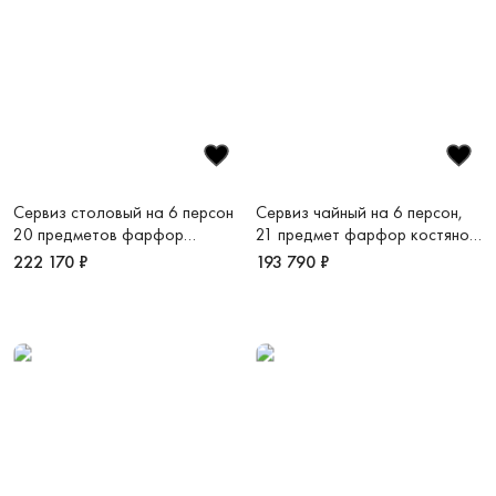
Сервиз столовый на 6 персон
Сервиз чайный на 6 персон,
20 предметов фарфор
21 предмет фарфор костяной
костяной Золотая пыль
Золотой алмаз
222 170 ₽
193 790 ₽