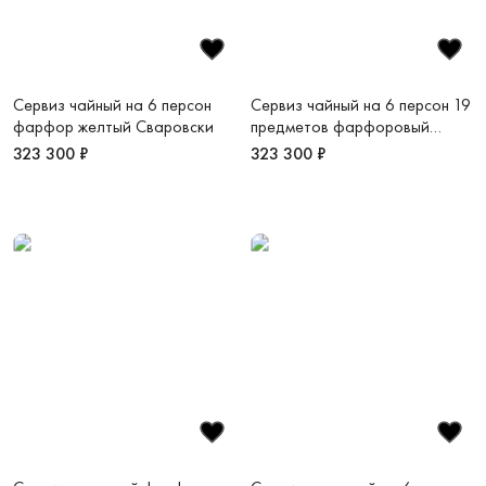
Сервиз чайный на 6 персон
Сервиз чайный на 6 персон 19
фарфор желтый Сваровски
предметов фарфоровый
голубой Сваровски
323 300 ₽
323 300 ₽