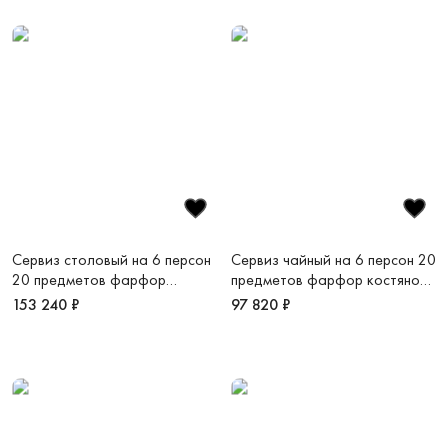
Сервиз столовый на 6 персон
Сервиз чайный на 6 персон 20
20 предметов фарфор
предметов фарфор костяной
костяной Ансамбль
Воздушный белый
153 240 ₽
97 820 ₽