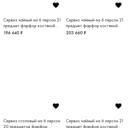
Сервиз чайный на 6 персон 21
Сервиз чайный на 6 персон 21
предмет фарфор костяной
предмет фарфор костяной
Золотой дуэт
Золотая монета
196 640 ₽
203 660 ₽
Сервиз столовый на 6 персон
Сервиз чайный на 6 персон 21
20 предметов фарфор
предмет фарфор костяной