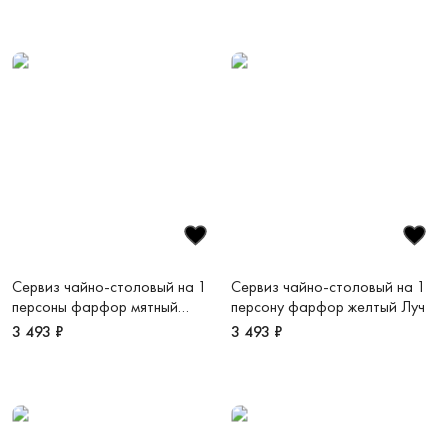
Сервиз чайно-столовый на 1
Сервиз чайно-столовый на 1
персоны фарфор мятный
персону фарфор желтый Луч
Волна
3 493 ₽
3 493 ₽