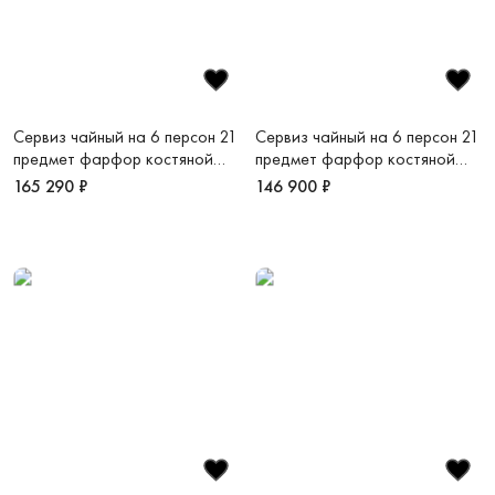
Сервиз чайный на 6 персон 21
Сервиз чайный на 6 персон 21
предмет фарфор костяной
предмет фарфор костяной
Золотая монета
Рошель
165 290 ₽
146 900 ₽