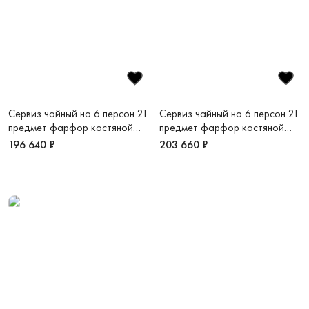
Сервиз чайный на 6 персон 21
Сервиз чайный на 6 персон 21
предмет фарфор костяной
предмет фарфор костяной
Платиновый дуэт
Платиновая монета
196 640 ₽
203 660 ₽