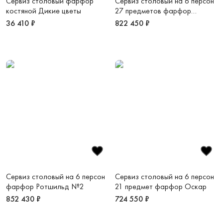
Сервиз столовый фарфор
Сервиз столовый на 6 персон
костяной Дикие цветы
27 предметов фарфор
костяной Золотой лес
36 410 ₽
822 450 ₽
Сервиз столовый на 6 персон
Сервиз столовый на 6 персон
фарфор Ротшильд №2
21 предмет фарфор Оскар
852 430 ₽
724 550 ₽