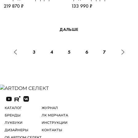
костяной Платиновый дуэт
Рошель
219 870 ₽
133 990 ₽
ДАЛЬШЕ
3
4
5
6
7
КАТАЛОГ
ЖУРНАЛ
БРЕНДЫ
ЛК МЕРЧАНТА
ЛУКБУКИ
ИНСТРУКЦИИ
ДИЗАЙНЕРЫ
КОНТАКТЫ
ОБ ARTDOM СЕЛЕКТ