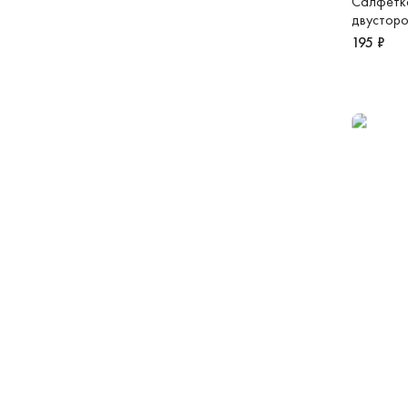
Салфетка
двусторо
195 ₽