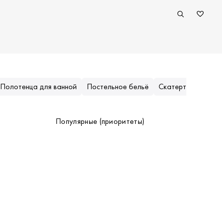
Полотенца для ванной
Постельное бельё
Скатерти
Ткани
Популярные (приоритеты)