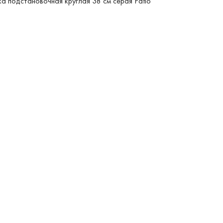
а подстановочная круглая 38 см серая Patio