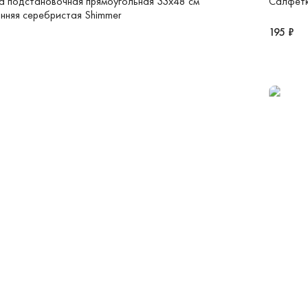
 подстановочная прямоугольная 33х48 см
Салфетк
нняя серебристая Shimmer
195 ₽