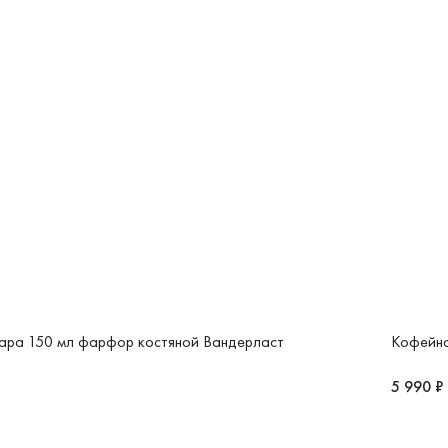
ара 150 мл фарфор костяной Вандерласт
Кофейна
5 990 ₽