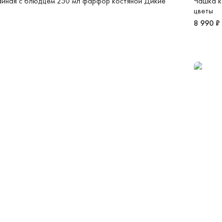
айная с блюдцем 250 мл фарфор костяной Дикие
Чашка к
цветы
8 990 ₽