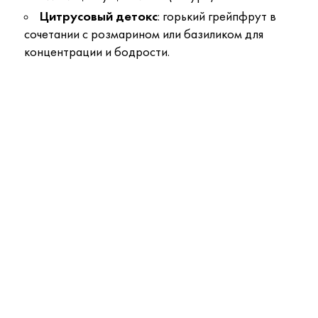
Цитрусовый детокс
: горький грейпфрут в
сочетании с розмарином или базиликом для
концентрации и бодрости.
Свеча
Диффузор Duos
Диффузор 500 мл
ароматическая из
Parfumes Monoi and
Decor Classic
керамики 200 г Bois
Passion Fruit 100 мл
Mareminerale
12 800 ₽
4 500 ₽
17 800 ₽
de Russie Espiral Blue