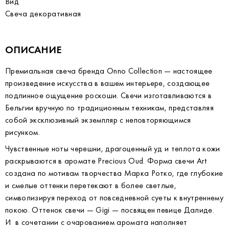
Вид
Свеча декоративная
ОПИСАНИЕ
Премиальная свеча бренда O
nno
Collection
— настоящее
произведение искусства в вашем интерьере, создающее
подлинное ощущение роскоши. Свечи изготавливаются в
Бельгии вручную по традиционным техникам, представляя
собой эксклюзивный экземпляр с неповторяющимся
рисунком.
Чувственные ноты черешни, драгоценный уд и теплота кожи
раскрываются в аромате
Precious
Oud
. Форма свечи
Art
создана по мотивам творчества Марка Ротко, где глубокие
и смелые оттенки перетекают в более светлые,
символизируя переход от повседневной суеты к внутреннему
покою. Оттенок свечи —
Gigi
— посвящен певице Далиде.
И в сочетании с очарованием аромата наполняет