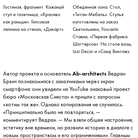
Гостиная, фрагмент. Кожаный
Обеденная зона. Стол,
стул и газетница, «Красиво
«Титан-Мебель». Стулья
как раньше». Гипсовая
изготовлены на заказ.
лепнина на стенах, «Дикарт».
Светильники, Foscarini.
Ставни, «Первая фабрика
Шаттерсов». На столе вазы,
Izzi Decor и «Санд Винтаж».
Автор проекта и основатель
Ab-architects
Ведран
Бркич познакомился с заказчиками через экран
смартфона: они увидели на YouTube знаковый проект
бюро «Московская Сиеста» и пришли с запросом
«хотим так же». Однако копирования не случилось.
«Принципиально было не повторяться, —
комментирует Ведран. — Мы взяли общее настроение,
эстетику вне времени, но развили историю в диалоге с
новым пространством и его ограничениями». Главным