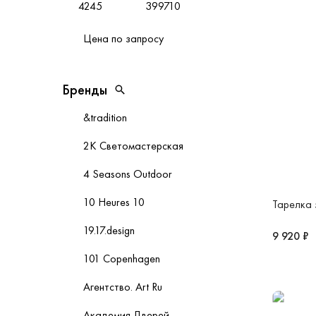
Цена по запросу
Бренды
Бренды
Открыть поиск
&tradition
2К Светомастерская
4 Seasons Outdoor
10 Heures 10
Тарелка 
19.17.design
9 920 ₽
101 Copenhagen
Агентство. Art Ru
Академия Дверей