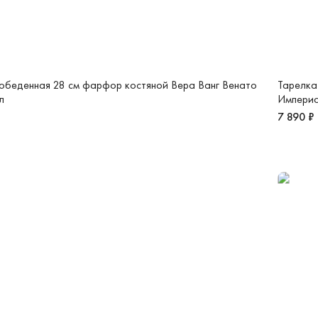
обеденная 28 см фарфор костяной Вера Ванг Венато
Тарелка
л
Импери
7 890 ₽