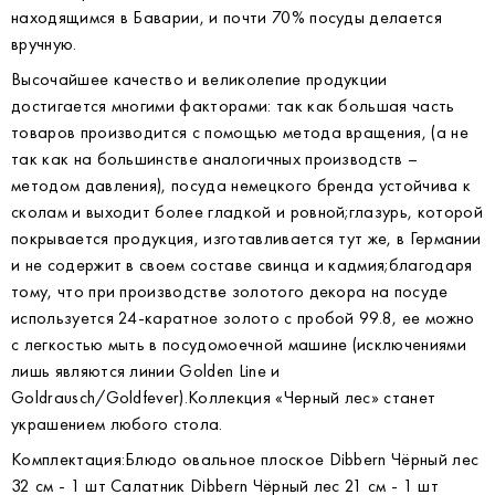
находящимся в Баварии, и почти 70% посуды делается
вручную.
Высочайшее качество и великолепие продукции
достигается многими факторами: так как большая часть
товаров производится с помощью метода вращения, (а не
так как на большинстве аналогичных производств –
методом давления), посуда немецкого бренда устойчива к
сколам и выходит более гладкой и ровной;глазурь, которой
покрывается продукция, изготавливается тут же, в Германии
и не содержит в своем составе свинца и кадмия;благодаря
тому, что при производстве золотого декора на посуде
используется 24-каратное золото с пробой 99.8, ее можно
с легкостью мыть в посудомоечной машине (исключениями
лишь являются линии Golden Line и
Goldrausch/Goldfever).Коллекция «Черный лес» станет
украшением любого стола.
Комплектация:Блюдо овальное плоское Dibbern Чёрный лес
32 см - 1 шт Салатник Dibbern Чёрный лес 21 см - 1 шт