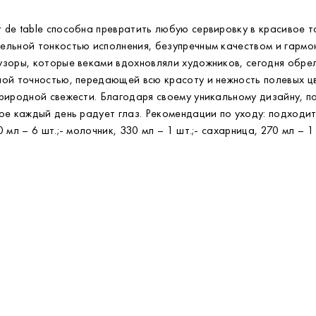
 de table способна превратить любую сервировку в красивое т
тельной тонкостью исполнения, безупречным качеством и гарм
узоры, которые веками вдохновляли художников, сегодня обрел
ной точностью, передающей всю красоту и нежность полевых 
природной свежести. Благодаря своему уникальному дизайну, п
ое каждый день радует глаз. Рекомендации по уходу: подходи
л – 6 шт.;- молочник, 330 мл – 1 шт.;- сахарница, 270 мл – 1 ш