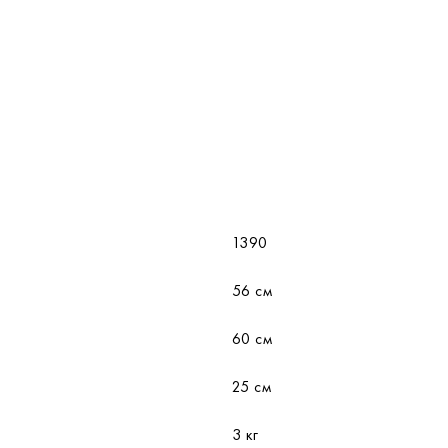
1390
56 см
60 см
25 см
3 кг