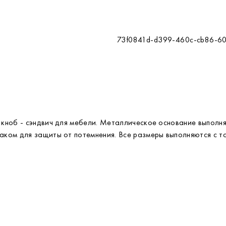
73f0841d-d399-460c-cb86-6
ноб - сэндвич для мебели. Металлическое основание выполняе
ком для защиты от потемнения. Все размеры выполняются с то