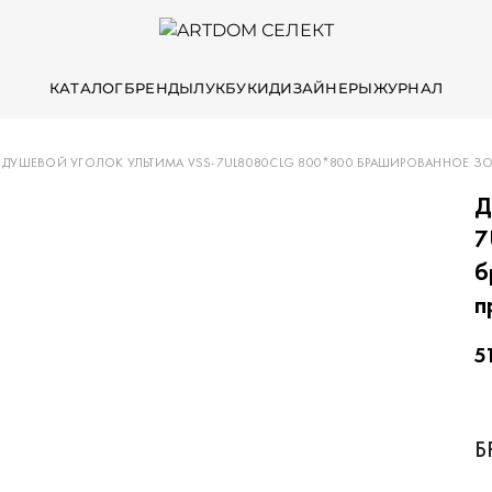
КАТАЛОГ
БРЕНДЫ
ЛУКБУКИ
ДИЗАЙНЕРЫ
ЖУРНАЛ
ДУШЕВОЙ УГОЛОК УЛЬТИМА VSS-7UL8080CLG 800*800 БРАШИРОВАННОЕ ЗО
Д
7
б
п
5