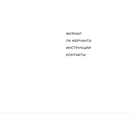
ДИЗАЙНЕРЫ
Л
ОБ ARTDOM СЕЛЕКТ
И
ЖУРНАЛ
К
елают более удобным для каждого пользователя. Посещая ст