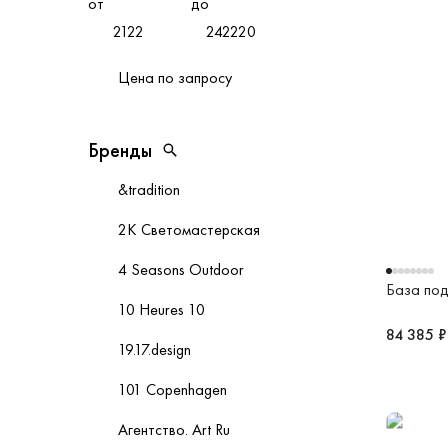
от
до
Цена по запросу
Бренды
Бренды
Открыть поиск
&tradition
2К Светомастерская
4 Seasons Outdoor
База под
10 Heures 10
84 385 ₽
19.17.design
101 Copenhagen
Агентство. Art Ru