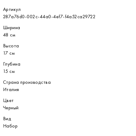
Артикул
287a76d0-002c-44a0-4ef7-f4a52ca29722
Ширина
48 см
Высота
17 см
Глубина
15 см
Страна производства
Италия
Цвет
Черный
Вид
Набор