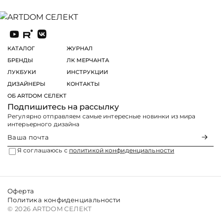
КАТАЛОГ
ЖУРНАЛ
БРЕНДЫ
ЛК МЕРЧАНТА
ЛУКБУКИ
ИНСТРУКЦИИ
ДИЗАЙНЕРЫ
КОНТАКТЫ
ОБ ARTDOM СЕЛЕКТ
Подпишитесь на рассылку
Регулярно отправляем самые интересные новинки из мира
интерьерного дизайна
Я соглашаюсь с
политикой конфиденциальности
ПОКАЗАТЬ КОНТАКТЫ
Мы собираем куки. Посещая страницы сайта, вы
Оферта
соглашаетесь с
Политикой конфиденциальности
Политика конфиденциальности