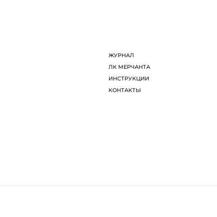
ДИЗАЙНЕРЫ
Л
ОБ ARTDOM СЕЛЕКТ
И
ЖУРНАЛ
К
елают более удобным для каждого пользователя. Посещая ст