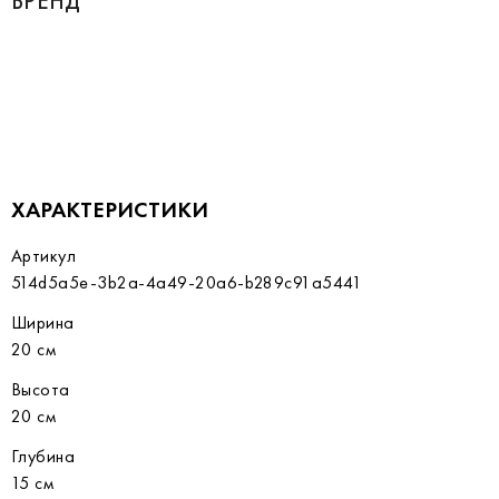
БРЕНД
ХАРАКТЕРИСТИКИ
Артикул
514d5a5e-3b2a-4a49-20a6-b289c91a5441
Ширина
20 см
Высота
20 см
Глубина
15 см