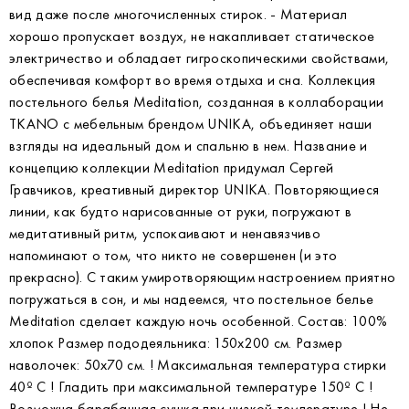
вид даже после многочисленных стирок. - Материал
хорошо пропускает воздух, не накапливает статическое
электричество и обладает гигроскопическими свойствами,
обеспечивая комфорт во время отдыха и сна. Коллекция
постельного белья Meditation, созданная в коллаборации
TKANO с мебельным брендом UNIKA, объединяет наши
взгляды на идеальный дом и спальню в нем. Название и
концепцию коллекции Meditation придумал Сергей
Гравчиков, креативный директор UNIKA. Повторяющиеся
линии, как будто нарисованные от руки, погружают в
медитативный ритм, успокаивают и ненавязчиво
напоминают о том, что никто не совершенен (и это
прекрасно). С таким умиротворяющим настроением приятно
погружаться в сон, и мы надеемся, что постельное белье
Meditation сделает каждую ночь особенной. Состав: 100%
хлопок Размер пододеяльника: 150х200 см. Размер
наволочек: 50х70 см. ! Максимальная температура стирки
40º C ! Гладить при максимальной температуре 150º C !
Возможна барабанная сушка при низкой температуре ! Не