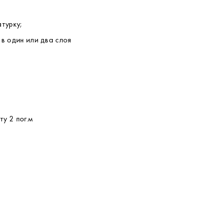
турку;
 в один или два слоя
у 2 пог.м