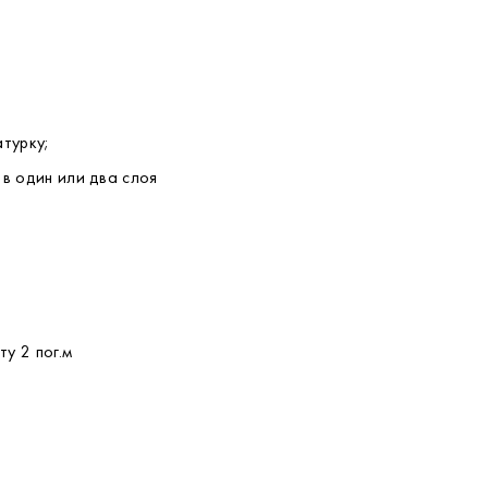
турку;
 в один или два слоя
у 2 пог.м