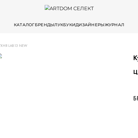
КАТАЛОГ
БРЕНДЫ
ЛУКБУКИ
ДИЗАЙНЕРЫ
ЖУРНАЛ
УХНЯ LAB13 NEW
К
Ц
Б