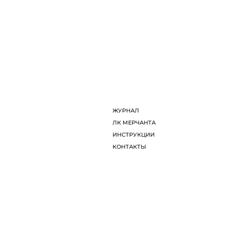
лении натуральные, требовательные в уходе материалы не все
нных материалов
ственными. и экологически чистыми
ально реалистичен
ый и эстетичный интерьер, который не выглядит дешево. и позв