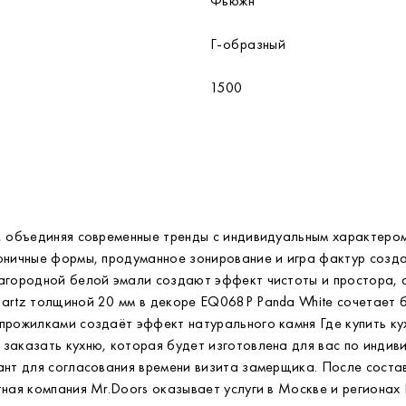
Фьюжн
Г-образный
1500
и, объединяя современные тренды с индивидуальным характер
коничные формы, продуманное зонирование и игра фактур созд
благородной белой эмали создают эффект чистоты и простора,
uartz толщиной 20 мм в декоре EQ068P Panda White сочетает 
 прожилками создаёт эффект натурального камня Где купить к
заказать кухню, которая будет изготовлена для вас по индив
ант для согласования времени визита замерщика. После соста
тная компания Mr.Doors оказывает услуги в Москве и регионах 