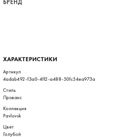
БРЕНД
ХАРАКТЕРИСТИКИ
Артикул
4adab492-f3a0-4ff2-a488-50fc54ea973a
Стиль
Прованс
Коллекция
Pavlovsk
Цвет
Голубой