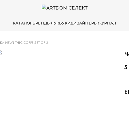
КАТАЛОГ
БРЕНДЫ
ЛУКБУКИ
ДИЗАЙНЕРЫ
ЖУРНАЛ
А NEWLITHIC COFFE SET OF 2
Ч
5
Б