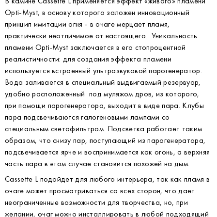
В камине Cassette L применяется эффект «живого» пламени
Opti-Myst, в основу которого заложен инновационный
принцип имитации огня - в очаге мерцает пламя,
практически неотличимое от настоящего. Уникальность
пламени Opti-Myst заключается в его стопроцентной
реалистичности: для создания эффекта пламени
используется встроенный ультразвуковой парогенератор.
Вода заливается в специальный выдвигаемый резервуар,
удобно расположенный под муляжом дров, из которого,
при помощи парогенератора, выходит в виде пара. Клубы
пара подсвечиваются галогеновыми лампами со
специальным светофильтром. Подсветка работает таким
образом, что снизу пар, поступающий из парогенератора,
подсвечивается ярче и воспринимается как огонь, а верхняя
часть пара в этом случае становится похожей на дым.
Cassette L подойдет для любого интерьера, так как пламя в
очаге может просматриваться со всех сторон, что дает
неограниченные возможности для творчества, но, при
желании, очаг можно инсталлировать в любой подходящий