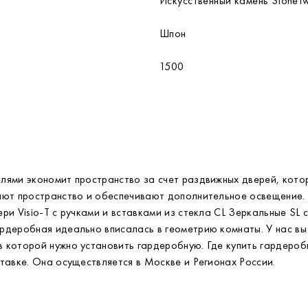
Искусственный камень StoneT
Шпон
1500
лями экономит пространство за счет раздвижных дверей, кото
ают пространство и обеспечивают дополнительное освещение.
ри Visio-T с ручками и вставками из стекла CL Зеркальные SL
рдеробная идеально вписалась в геометрию комнаты. У нас вы 
в которой нужно установить гардеробную. Где купить гардер
тавке. Она осуществляется в Москве и Регионах России.