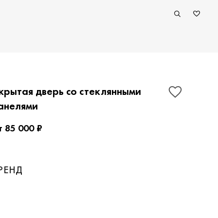
крытая дверь со стеклянными
анелями
т 85 000 ₽
РЕНД