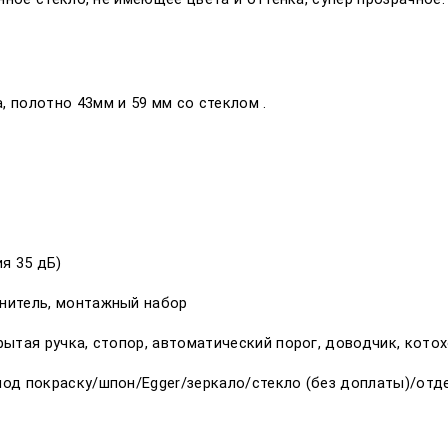
 полотно 43мм и 59 мм со стеклом .
я 35 дБ)
тнитель, монтажный набор
крытая ручка, стопор, автоматический порог, доводчик, кото
 под покраску/шпон/Egger/зеркало/стекло (без доплаты)/отде