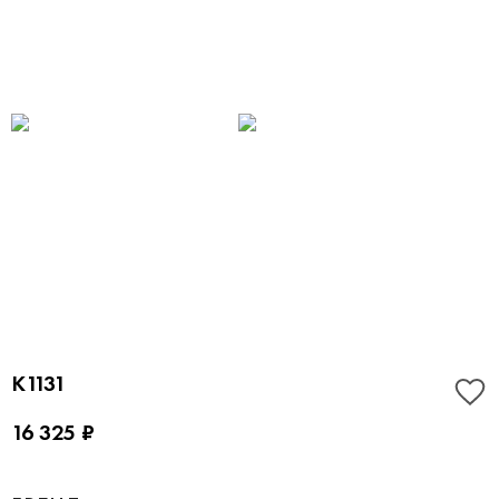
K1131
16 325 ₽