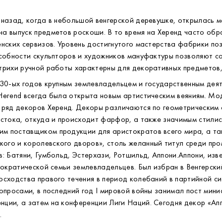
 назад, когда в небольшой венгерской деревушке, открылась м
а выпуск предметов роскоши. В то время на Херенд часто обр
нских сервизов. Уровень достигнутого мастерства фабрики по
особности скульпторов и художников мануфактуры позволяют с
трихи ручной работы характерны для декоративных предметов,
930-ых годов крупным землевладельцем и государственным дея
erend всегда была открыта новым артистическим веяниям. Мод
 ряд декоров Херенд. Декоры различаются по геометрическим 
стока, откуда и происходит фарфор, а также значимым стилис
 поставщиком продукции для аристократов всего мира, а так
го и королевского дворов», столь желанный титул среди про
: Батяни, Гумбольд, Эстерхази, Ротшильд, Аппони.Аппони, изв
тократической семьи землевладельцев. Был избран в Венгерски
сходства правого течения в период колебаний в партийной си
опросами, в последний год I мировой войны занимал пост мин