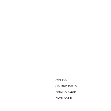
ции, а затем на конференции Лиги Наций. Сегодня декор «Ап
.
ДИЗАЙНЕРЫ
Л
ОБ ARTDOM СЕЛЕКТ
И