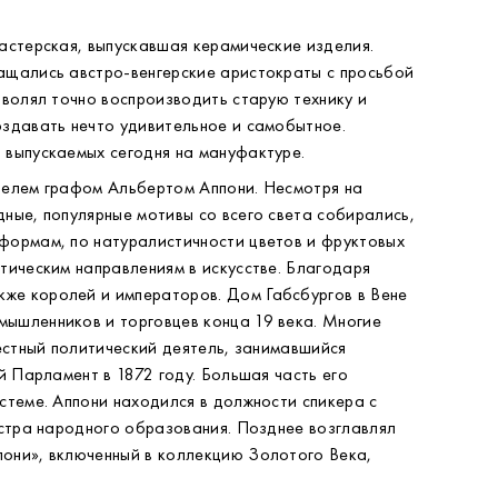
астерская, выпускавшая керамические изделия.
ащались австро-венгерские аристократы с просьбой
зволял точно воспроизводить старую технику и
оздавать нечто удивительное и самобытное.
 выпускаемых сегодня на мануфактуре.
телем графом Альбертом Аппони. Несмотря на
ные, популярные мотивы со всего света собирались,
формам, по натуралистичности цветов и фруктовых
тическим направлениям в искусстве. Благодаря
же королей и императоров. Дом Габсбургов в Вене
мышленников и торговцев конца 19 века. Многие
естный политический деятель, занимавшийся
й Парламент в 1872 году. Большая часть его
стеме. Аппони находился в должности спикера с
истра народного образования. Позднее возглавлял