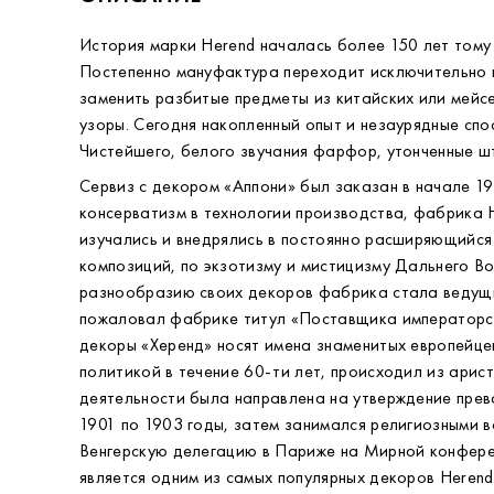
История марки Herend началась более 150 лет тому
Постепенно мануфактура переходит исключительно н
заменить разбитые предметы из китайских или мейсе
узоры. Сегодня накопленный опыт и незаурядные сп
Чистейшего, белого звучания фарфор, утонченные ш
Сервиз с декором «Аппони» был заказан в начале 1
консерватизм в технологии производства, фабрика H
изучались и внедрялись в постоянно расширяющийся
композиций, по экзотизму и мистицизму Дальнего Во
разнообразию своих декоров фабрика стала ведущим
пожаловал фабрике титул «Поставщика императорско
декоры «Херенд» носят имена знаменитых европейцев
политикой в течение 60-ти лет, происходил из арис
деятельности была направлена на утверждение прево
1901 по 1903 годы, затем занимался религиозными в