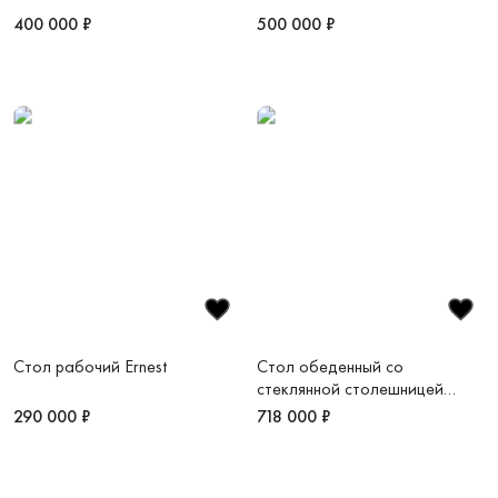
400 000 ₽
500 000 ₽
Стол рабочий Ernest
Стол обеденный со
стеклянной столешницей
Coral
290 000 ₽
718 000 ₽