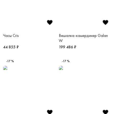
Часы Cris
Вешалка-камердинер Galan
W
44 855 ₽
199 486 ₽
-17 %
-17 %