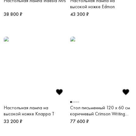
Настольная лампа Indesia Mrs
Настольная лампа на
высокой ножке Edmon
38 800 ₽
43 300 ₽
Настольная лампа на
Стол письменный 120 х 60 см
высокой ножке Knappa T
коричневый Crimson Writing
Desk
33 200 ₽
77 600 ₽