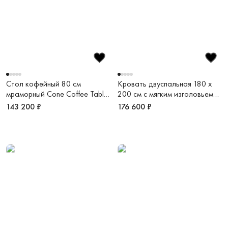
Стол кофейный 80 см
Кровать двуспальная 180 х
мраморный Cone Coffee Table
200 см с мягким изголовьем
Gy
Bowie King Bed
143 200 ₽
176 600 ₽