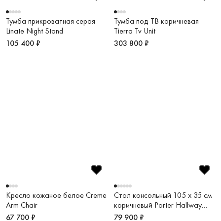
Тумба прикроватная серая
Тумба под ТВ коричневая
Linate Night Stand
Tierra Tv Unit
105 400 ₽
303 800 ₽
Кресло кожаное белое Creme
Стол консольный 105 х 35 см
Arm Chair
коричневый Porter Hallway
Table
67 700 ₽
79 900 ₽